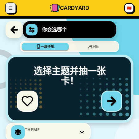
跳到内容
CARD
YARD
🇨🇳
你会选哪个
一部手机
房间
选择主题并抽一张
卡！
THEME