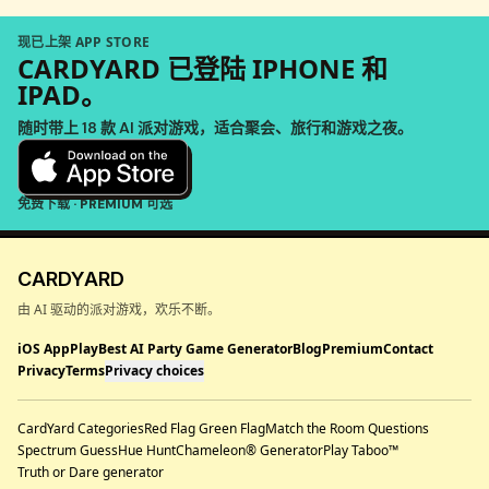
现已上架 APP STORE
CARDYARD 已登陆 IPHONE 和
IPAD。
随时带上 18 款 AI 派对游戏，适合聚会、旅行和游戏之夜。
免费下载 · PREMIUM 可选
CARDYARD
由 AI 驱动的派对游戏，欢乐不断。
iOS App
Play
Best AI Party Game Generator
Blog
Premium
Contact
Privacy
Terms
Privacy choices
CardYard Categories
Red Flag Green Flag
Match the Room Questions
Spectrum Guess
Hue Hunt
Chameleon® Generator
Play Taboo™
Truth or Dare generator