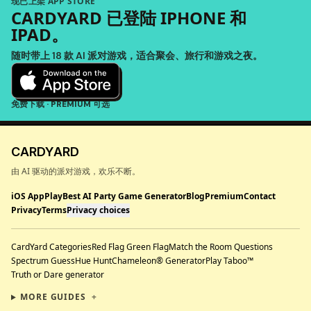
现已上架 APP STORE
CARDYARD 已登陆 IPHONE 和
IPAD。
随时带上 18 款 AI 派对游戏，适合聚会、旅行和游戏之夜。
免费下载 · PREMIUM 可选
CARDYARD
由 AI 驱动的派对游戏，欢乐不断。
iOS App
Play
Best AI Party Game Generator
Blog
Premium
Contact
Privacy
Terms
Privacy choices
CardYard Categories
Red Flag Green Flag
Match the Room Questions
Spectrum Guess
Hue Hunt
Chameleon® Generator
Play Taboo™
Truth or Dare generator
MORE GUIDES
+