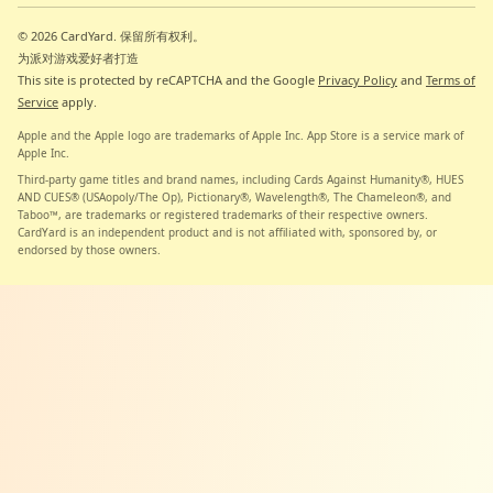
© 2026 CardYard.
保留所有权利。
为派对游戏爱好者打造
This site is protected by reCAPTCHA and the Google
Privacy Policy
and
Terms of
Service
apply.
Apple and the Apple logo are trademarks of Apple Inc. App Store is a service mark of
Apple Inc.
Third-party game titles and brand names, including Cards Against Humanity®, HUES
AND CUES® (USAopoly/The Op), Pictionary®, Wavelength®, The Chameleon®, and
Taboo™, are trademarks or registered trademarks of their respective owners.
CardYard is an independent product and is not affiliated with, sponsored by, or
endorsed by those owners.