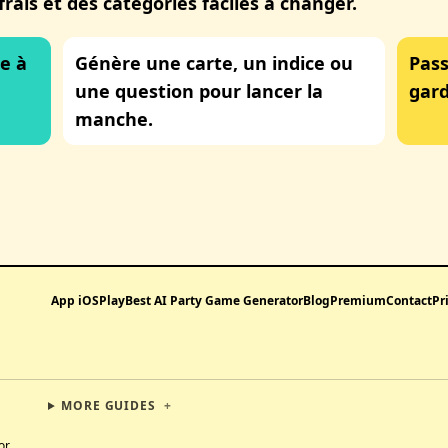
rais et des catégories faciles à changer.
le à
Génère une carte, un indice ou
Pass
une question pour lancer la
gard
manche.
App iOS
Play
Best AI Party Game Generator
Blog
Premium
Contact
Pr
MORE GUIDES
+
or