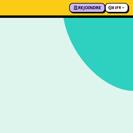
REJOINDRE
🇫🇷
FR