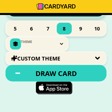
0
CARD
YARD
MOTS PRONONCÉS
5
6
7
8
9
10
THEME
CUSTOM THEME
DRAW CARD