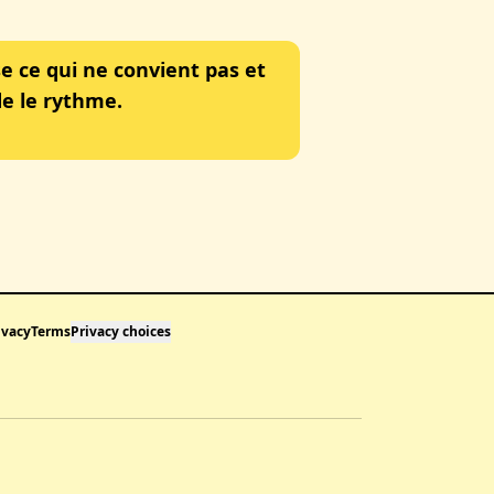
e ce qui ne convient pas et
e le rythme.
ivacy
Terms
Privacy choices