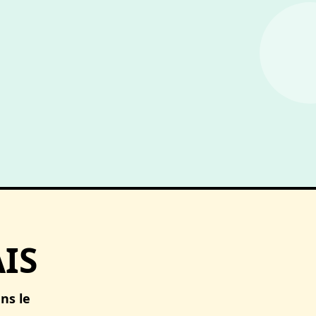
IS
ns le