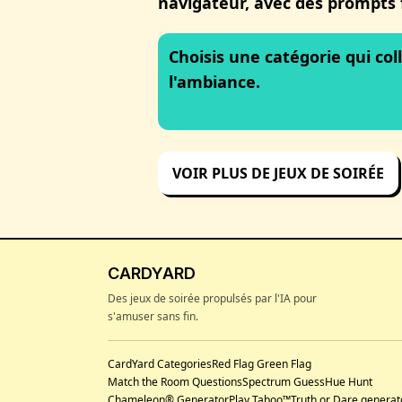
navigateur, avec des prompts f
Choisis une catégorie qui col
l'ambiance.
VOIR PLUS DE JEUX DE SOIRÉE
CARDYARD
Des jeux de soirée propulsés par l'IA pour
s'amuser sans fin.
CardYard Categories
Red Flag Green Flag
Match the Room Questions
Spectrum Guess
Hue Hunt
Chameleon® Generator
Play Taboo™
Truth or Dare generat