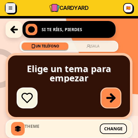
Saltar al contenido
CARD
YARD
🇪🇸
SI TE RÍES, PIERDES
UN TELÉFONO
SALA
Elige un tema para
empezar
THEME
CHANGE