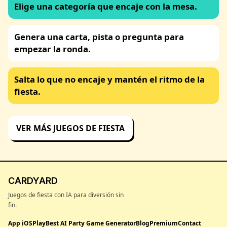
Elige una categoría que encaje con la mesa.
Genera una carta, pista o pregunta para
empezar la ronda.
Salta lo que no encaje y mantén el ritmo de la
fiesta.
VER MÁS JUEGOS DE FIESTA
CARDYARD
Juegos de fiesta con IA para diversión sin
fin.
App iOS
Play
Best AI Party Game Generator
Blog
Premium
Contact