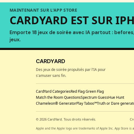
MAINTENANT SUR L'APP STORE
CARDYARD EST SUR IPH
Emporte 18 jeux de soirée avec IA partout : befores
jeux.
CARDYARD
Des jeux de soirée propulsés par l'IA pour
s'amuser sans fin.
CardYard Categories
Red Flag Green Flag
Match the Room Questions
Spectrum Guess
Hue Hunt
Chameleon® Generator
Play Taboo™
Truth or Dare generat
© 2026 CardYard.
Tous droits réservés.
Cr
Apple and the Apple logo are trademarks of Apple Inc. App Store is a