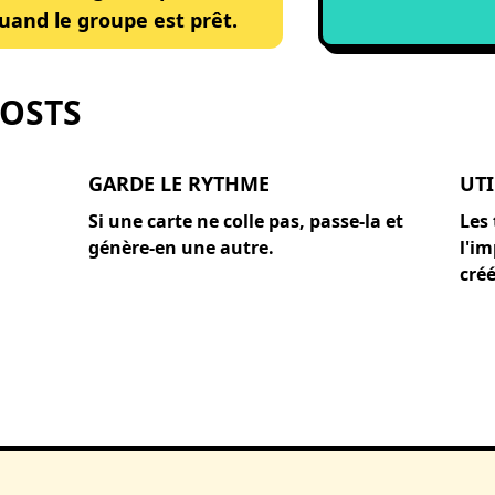
uand le groupe est prêt.
HOSTS
GARDE LE RYTHME
UTI
Si une carte ne colle pas, passe-la et
Les
génère-en une autre.
l'i
créé