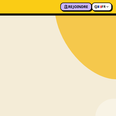
REJOINDRE
🇫🇷
FR