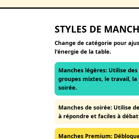
STYLES DE MANCH
Change de catégorie pour ajus
l'énergie de la table.
Manches légères
:
Utilise des
groupes mixtes, le travail, la
soirée.
Manches de soirée
:
Utilise d
à répondre et faciles à débat
Manches Premium
:
Débloque