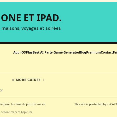
ONE ET IPAD.
, maisons, voyages et soirées
App iOS
Play
Best AI Party Game Generator
Blog
Premium
Contact
Pr
MORE GUIDES
+
or
éé pour les fans de jeux de soirée
This site is protected by reCA
 service mark of Apple Inc.